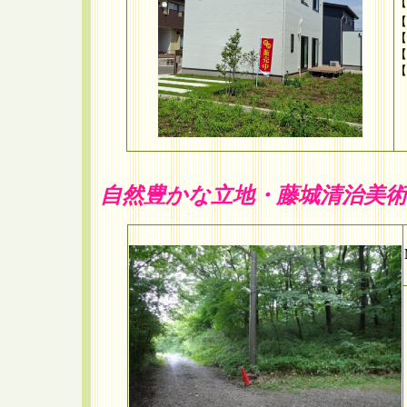
【
【
【
【
【
自然豊かな立地・藤城清治美術