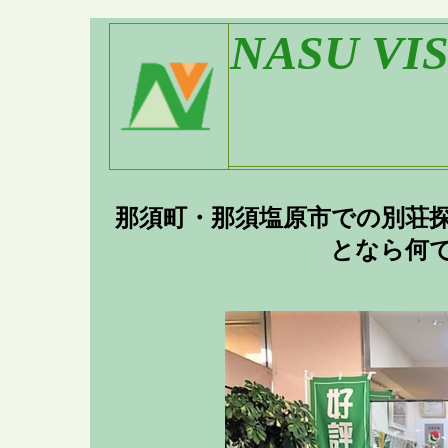
NASU VI
那須町・那須塩原市での別荘
となら何