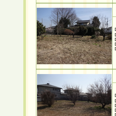
【
【
【
【
【
【
【
【
【
【