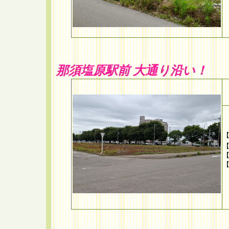
那須塩原駅前 大通り沿い！
【
【
【
【