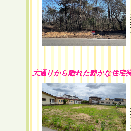
【
【
【
【
【
大通りから離れた静かな住宅
【
【
【
【