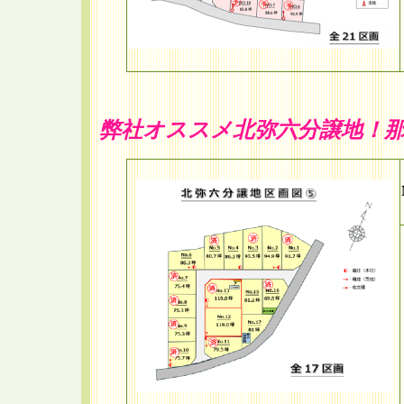
弊社オススメ北弥六分譲地！那